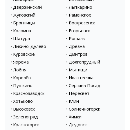
• Дзержинский
• Лыткарино
• Жуковский
• Раменское
• Бронницы
• Воскресенск
• Коломна
• Егорьевск
• Шатура
• Рошаль
• Ликино-Дулёво
• Дрезна
• Куровское
• Дмитров
• Яхрома
• Долгопрудный
• Лобня
• Мытищи
• Королёв
• Ивантеевка
• Пушкино
• Сергиев Посад
• Краснозаводск
• Пересвет
• Хотьково
• Клин
• Высоковск
• Солнечногорск
• Зеленоград
• Химки
• Красногорск
• Дедовск